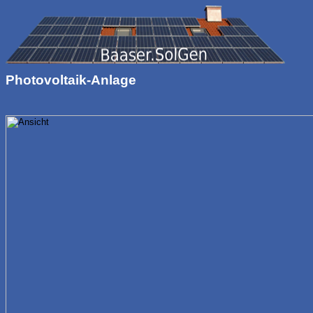
Photovoltaik-Anlage