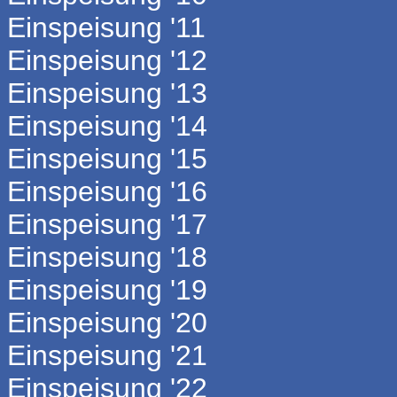
Einspeisung '11
Einspeisung '12
Einspeisung '13
Einspeisung '14
Einspeisung '15
Einspeisung '16
Einspeisung '17
Einspeisung '18
Einspeisung '19
Einspeisung '20
Einspeisung '21
Einspeisung '22