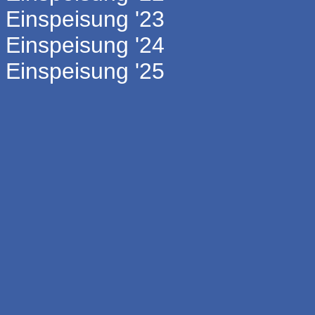
Einspeisung '23
Einspeisung '24
Einspeisung '25